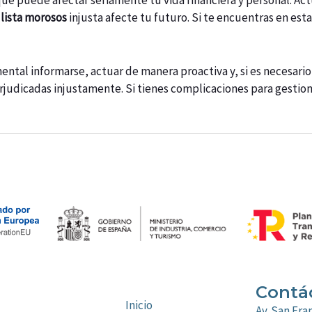
que puede afectar seriamente tu vida financiera y personal. Ac
 lista morosos
injusta afecte tu futuro. Si te encuentras en es
ental informarse, actuar de manera proactiva y, si es necesari
rjudicadas injustamente. Si tienes complicaciones para gestion
Contá
Inicio
Av. San Fran