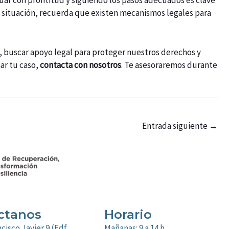
tuar con prontitud y siguiendo los pasos adecuados es clave
ta situación, recuerda que existen mecanismos legales para
o, buscar apoyo legal para proteger nuestros derechos y
ar tu caso,
contacta con nosotros
. Te asesoraremos durante
Entrada siguiente
→
ctanos
Horario
cisco Javier 9 (Edf.
Mañanas: 9 a 14 h