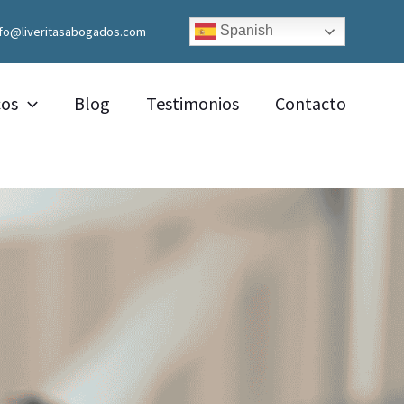
Spanish
nfo@liveritasabogados.com
cos
Blog
Testimonios
Contacto